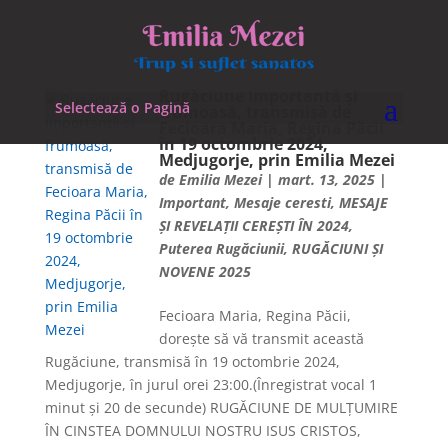
Rugăciune Importantă și
Selectează o Pagină
frumoasă, transmisă de
Fecioara Maria, Regina Păcii
în 19 octombrie 2024,
Medjugorje, prin Emilia Mezei
de
Emilia Mezei
|
mart. 13, 2025
|
Important
,
Mesaje ceresti
,
MESAJE
ȘI REVELAȚII CEREȘTI ÎN 2024
,
Puterea Rugăciunii
,
RUGĂCIUNI ȘI
NOVENE 2025
Fecioara Maria, Regina Păcii,
dorește să vă transmit această
Rugăciune, transmisă în 19 octombrie 2024,
Medjugorje, în jurul orei 23:00.(Înregistrat vocal 1
minut și 20 de secunde) RUGĂCIUNE DE MULȚUMIRE
ÎN CINSTEA DOMNULUI NOSTRU ISUS CRISTOS,