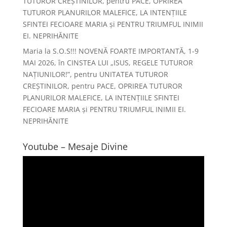
TUTUROR CREȘTINILOR, pentru PACE, OPRIREA
TUTUROR PLANURILOR MALEFICE, LA INTENȚIILE
SFINTEI FECIOARE MARIA și PENTRU TRIUMFUL INIMII
EI. NEPRIHĂNITE
Maria
la
S.O.S!!! NOVENĂ FOARTE IMPORTANTĂ, 1-9
MAI 2026, în CINSTEA LUI „ISUS, REGELE TUTUROR
NAȚIUNILOR!”, pentru UNITATEA TUTUROR
CREȘTINILOR, pentru PACE, OPRIREA TUTUROR
PLANURILOR MALEFICE, LA INTENȚIILE SFINTEI
FECIOARE MARIA și PENTRU TRIUMFUL INIMII EI.
NEPRIHĂNITE
Youtube – Mesaje Divine
Player
video