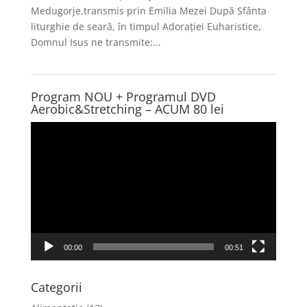
Medugorje,transmis prin Emilia Mezei După Sfânta
liturghie de seară, în timpul Adorației Euharistice,
Domnul Isus ne transmite:...
Program NOU + Programul DVD
Aerobic&Stretching – ACUM 80 lei
Player
video
00:00
00:51
Categorii