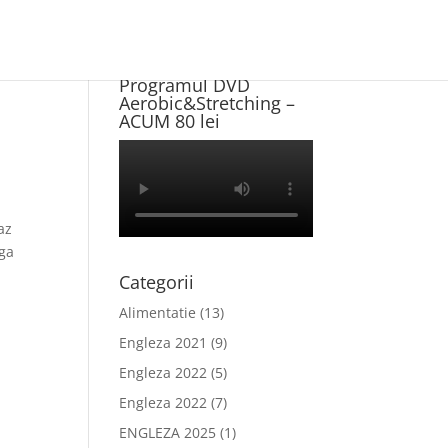
Program NOU +
Programul DVD
Aerobic&Stretching –
ACUM 80 lei
az
ga
Categorii
Alimentatie
(13)
Engleza 2021
(9)
Engleza 2022
(5)
Engleza 2022
(7)
ENGLEZA 2025
(1)