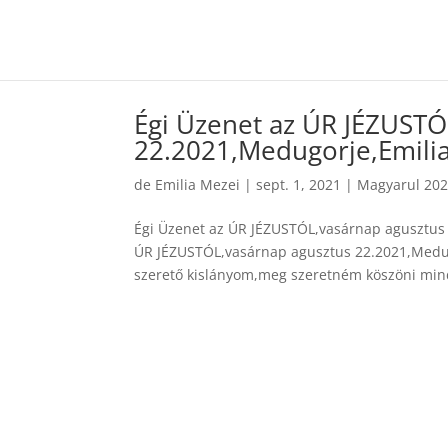
Égi Üzenet az ÚR JÉZUSTÓ
22.2021,Medugorje,Emilia
de
Emilia Mezei
|
sept. 1, 2021
|
Magyarul 20
Égi Üzenet az ÚR JÉZUSTÓL,vasárnap agusztus 
ÚR JÉZUSTÓL,vasárnap agusztus 22.2021,Medug
szerető kislányom,meg szeretném köszöni min