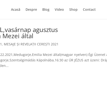
Acasă
Despre
Blog
Video
Shop
Contact
L,vasárnap agusztus
 Mezei által
21
,
MESAJE ȘI REVELAȚII CEREȘTI 2021
22.2021,Medugorje,Emilia Mezei által(magyar nyelven) Égi Üzenet 
orje,Szentségimádás Kápolnába,16:30 az ÚR JÉZUS azt üzeni: Drá
den...