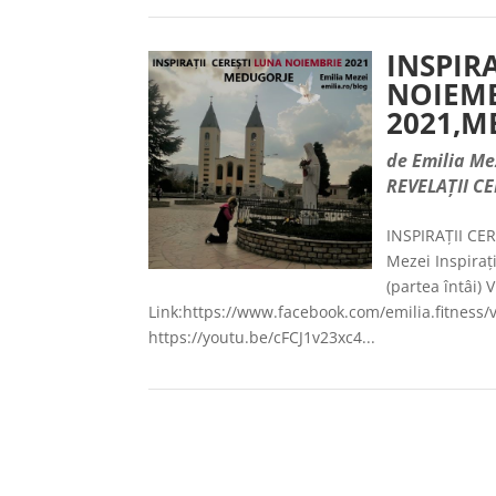
INSPIR
NOIEM
2021,M
de
Emilia Me
REVELAȚII CE
INSPIRAȚII C
Mezei Inspiraț
(partea întâi) 
Link:https://www.facebook.com/emilia.fitness
https://youtu.be/cFCJ1v23xc4...