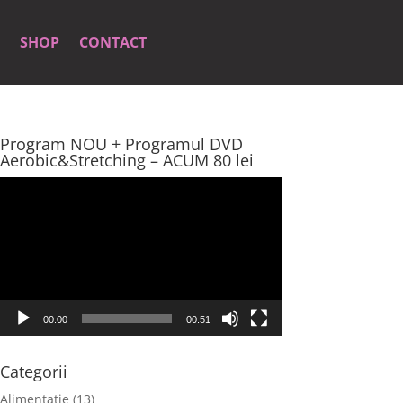
SHOP
CONTACT
Program NOU + Programul DVD
Aerobic&Stretching – ACUM 80 lei
Player
video
00:00
00:51
Categorii
Alimentatie
(13)