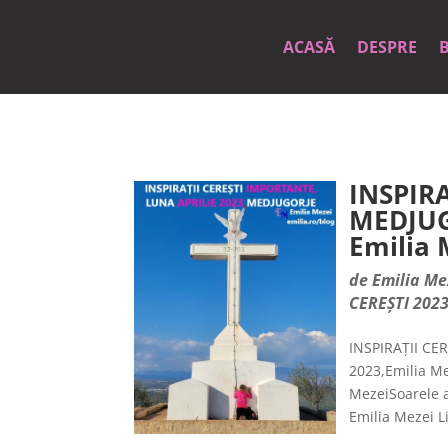
ACASĂ
DESPRE
INSPIR
MEDJUG
Emilia 
de
Emilia Me
CEREȘTI 202
INSPIRAȚII CE
2023,Emilia Me
MezeiSoarele a
Emilia Mezei Li