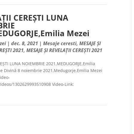
AȚII CEREȘTI LUNA
BRIE
EDUGORJE,Emilia Mezei
zei
|
dec. 8, 2021
|
Mesaje ceresti
,
MESAJE ȘI
REȘTI 2021
,
MESAJE ȘI REVELAȚII CEREȘTI 2021
EREȘTI LUNA NOIEMBRIE 2021,MEDUGORJE,Emilia
ie Divină 8 noiembrie 2021,Medugorje,Emilia Mezei
Video-
/videos/1302629993510908 Video-Link: