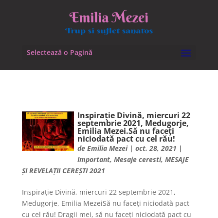
Selectează o Pagină
Inspirație Divină, miercuri 22
septembrie 2021, Medugorje,
Emilia Mezei.Să nu faceți
niciodată pact cu cel rău!
de
Emilia Mezei
|
oct. 28, 2021
|
Important
,
Mesaje ceresti
,
MESAJE
ȘI REVELAȚII CEREȘTI 2021
Inspirație Divină, miercuri 22 septembrie 2021,
Medugorje, Emilia MezeiSă nu faceți niciodată pact
cu cel rău! Dragii mei, să nu faceți niciodată pact cu