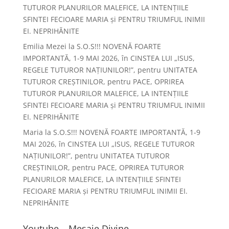
TUTUROR PLANURILOR MALEFICE, LA INTENȚIILE
SFINTEI FECIOARE MARIA și PENTRU TRIUMFUL INIMII
EI. NEPRIHĂNITE
Emilia Mezei
la
S.O.S!!! NOVENĂ FOARTE
IMPORTANTĂ, 1-9 MAI 2026, în CINSTEA LUI „ISUS,
REGELE TUTUROR NAȚIUNILOR!”, pentru UNITATEA
TUTUROR CREȘTINILOR, pentru PACE, OPRIREA
TUTUROR PLANURILOR MALEFICE, LA INTENȚIILE
SFINTEI FECIOARE MARIA și PENTRU TRIUMFUL INIMII
EI. NEPRIHĂNITE
Maria
la
S.O.S!!! NOVENĂ FOARTE IMPORTANTĂ, 1-9
MAI 2026, în CINSTEA LUI „ISUS, REGELE TUTUROR
NAȚIUNILOR!”, pentru UNITATEA TUTUROR
CREȘTINILOR, pentru PACE, OPRIREA TUTUROR
PLANURILOR MALEFICE, LA INTENȚIILE SFINTEI
FECIOARE MARIA și PENTRU TRIUMFUL INIMII EI.
NEPRIHĂNITE
Youtube – Mesaje Divine