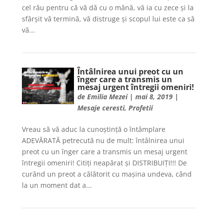
cel rău pentru că vă dă cu o mână, vă ia cu zece și la
sfârșit vă termină, vă distruge și scopul lui este ca să
vă...
Întâlnirea unui preot cu un
înger care a transmis un
mesaj urgent întregii omeniri!
de
Emilia Mezei
|
mai 8, 2019
|
Mesaje ceresti
,
Profetii
Vreau să vă aduc la cunoștință o întâmplare
ADEVĂRATĂ petrecută nu de mult: întâlnirea unui
preot cu un înger care a transmis un mesaj urgent
întregii omeniri! Citiți neapărat și DISTRIBUIȚI!!! De
curând un preot a călătorit cu mașina undeva, când
la un moment dat a...