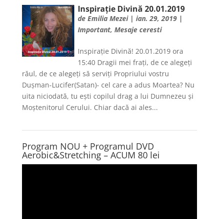
Inspirație Divină 20.01.2019
de
Emilia Mezei
|
ian. 29, 2019
|
Important
,
Mesaje ceresti
Inspiraţie Divină! 20.01.2019 ora
15:40 Dragii mei fraţi, de ce alegeţi
răul, de ce alegeţi să serviţi Propriului vostru
Duşman-Lucifer(Satan)- cel care a adus Moartea? Nu
uita niciodată, tu eşti copilul drag a lui Dumnezeu şi
Moştenitorul Cerului. Chiar dacă ai ales...
Program NOU + Programul DVD
Aerobic&Stretching – ACUM 80 lei
Player
video