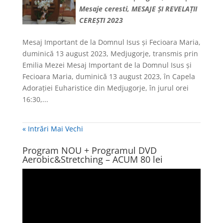
Mesaje ceresti
,
MESAJE ȘI REVELAȚII
CEREȘTI 2023
Mesaj Important de la Domnul Isus și Fecioara Maria,
duminică 13 august 2023, Medjugorje, transmis prin
Emilia Mezei Mesaj Important de la Domnul Isus și
Fecioara Maria, duminică 13 august 2023, în Capela
Adorației Euharistice din Medjugorje, în jurul orei
16:30,...
« Intrări Mai Vechi
Program NOU + Programul DVD
Aerobic&Stretching – ACUM 80 lei
Player
video