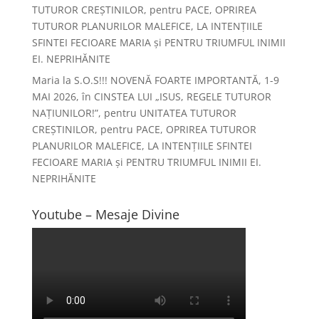
TUTUROR CREȘTINILOR, pentru PACE, OPRIREA
TUTUROR PLANURILOR MALEFICE, LA INTENȚIILE
SFINTEI FECIOARE MARIA și PENTRU TRIUMFUL INIMII
EI. NEPRIHĂNITE
Maria
la
S.O.S!!! NOVENĂ FOARTE IMPORTANTĂ, 1-9
MAI 2026, în CINSTEA LUI „ISUS, REGELE TUTUROR
NAȚIUNILOR!”, pentru UNITATEA TUTUROR
CREȘTINILOR, pentru PACE, OPRIREA TUTUROR
PLANURILOR MALEFICE, LA INTENȚIILE SFINTEI
FECIOARE MARIA și PENTRU TRIUMFUL INIMII EI.
NEPRIHĂNITE
Youtube – Mesaje Divine