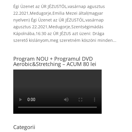
Égi Üzenet az ÚR JÉZUSTÓL,vasárnap agusztus
22.2021,Medugorje,Emilia Mezei által(magyar
nyelven) Égi Üzenet az ÚR JÉZUSTÓL,vasárnap
agusztus 22.2021,Medugorje,Szentségimádás
Kápolnába,16:30 az ÚR JÉZUS azt üzeni: Drága
szerető kislányom,meg szeretném köszöni minden...
Program NOU + Programul DVD
Aerobic&Stretching – ACUM 80 lei
Categorii