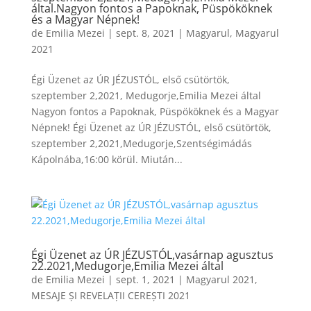
által.Nagyon fontos a Papoknak, Püspököknek
és a Magyar Népnek!
de
Emilia Mezei
|
sept. 8, 2021
|
Magyarul
,
Magyarul
2021
Égi Üzenet az ÚR JÉZUSTÓL, első csütörtök,
szeptember 2,2021, Medugorje,Emilia Mezei által
Nagyon fontos a Papoknak, Püspököknek és a Magyar
Népnek! Égi Üzenet az ÚR JÉZUSTÓL, első csütörtök,
szeptember 2,2021,Medugorje,Szentségimádás
Kápolnába,16:00 körül. Miután...
Égi Üzenet az ÚR JÉZUSTÓL,vasárnap agusztus
22.2021,Medugorje,Emilia Mezei által
de
Emilia Mezei
|
sept. 1, 2021
|
Magyarul 2021
,
MESAJE ȘI REVELAȚII CEREȘTI 2021