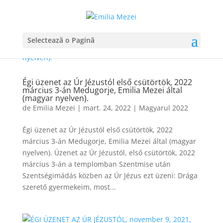
Selectează o Pagină
Égi üzenet az Úr Jézustól első csütörtök, 2022
március 3-án Medugorje, Emilia Mezei által
(magyar nyelven).
de
Emilia Mezei
|
mart. 24, 2022
|
Magyarul 2022
Égi üzenet az Úr Jézustól első csütörtök, 2022
március 3-án Medugorje, Emilia Mezei által (magyar
nyelven). Üzenet az Úr Jézustól, első csütörtök, 2022
március 3-án a templomban Szentmise után
Szentségimádás közben az Úr Jézus ezt üzeni: Drága
szerető gyermekeim, most...