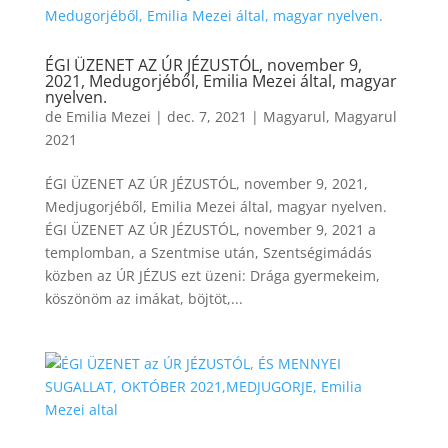
ÉGI ÜZENET AZ ÚR JÉZUSTÓL, november 9,
2021, Medugorjéből, Emilia Mezei által, magyar
nyelven.
de
Emilia Mezei
|
dec. 7, 2021
|
Magyarul
,
Magyarul
2021
ÉGI ÜZENET AZ ÚR JÉZUSTÓL, november 9, 2021,
Medjugorjéből, Emilia Mezei által, magyar nyelven.
ÉGI ÜZENET AZ ÚR JÉZUSTÓL, november 9, 2021 a
templomban, a Szentmise után, Szentségimádás
közben az ÚR JÉZUS ezt üzeni: Drága gyermekeim,
köszönöm az imákat, böjtöt,...