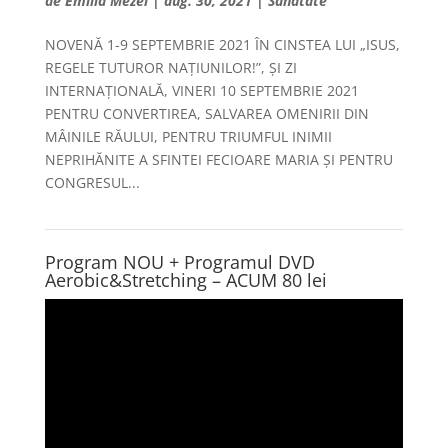
de
Emilia Mezei
|
aug. 30, 2021
|
Sanatate
NOVENĂ 1-9 SEPTEMBRIE 2021 ÎN CINSTEA LUI „ISUS,
REGELE TUTUROR NAȚIUNILOR!”, ȘI ZI
INTERNAȚIONALĂ, VINERI 10 SEPTEMBRIE 2021
PENTRU CONVERTIREA, SALVAREA OMENIRII DIN
MÂINILE RĂULUI, PENTRU TRIUMFUL INIMII
NEPRIHĂNITE A SFINTEI FECIOARE MARIA ȘI PENTRU
CONGRESUL...
Program NOU + Programul DVD
Aerobic&Stretching – ACUM 80 lei
Player
video