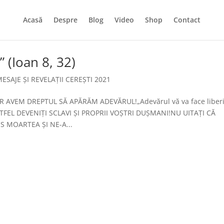
Acasă
Despre
Blog
Video
Shop
Contact
” (Ioan 8, 32)
ESAJE ȘI REVELAȚII CEREȘTI 2021
AVEM DREPTUL SĂ APĂRĂM ADEVĂRUL!„Adevărul vă va face liberi
STFEL DEVENIȚI SCLAVI ȘI PROPRII VOȘTRI DUȘMANI!NU UITAȚI CĂ
S MOARTEA ȘI NE-A...