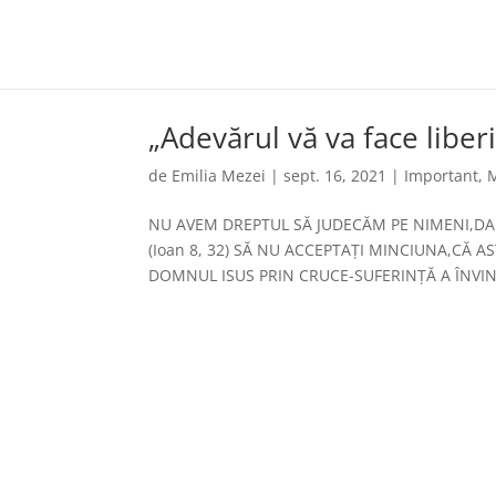
„Adevărul vă va face liberi
de
Emilia Mezei
|
sept. 16, 2021
|
Important
,
M
NU AVEM DREPTUL SĂ JUDECĂM PE NIMENI,DAR 
(Ioan 8, 32) SĂ NU ACCEPTAȚI MINCIUNA,CĂ A
DOMNUL ISUS PRIN CRUCE-SUFERINȚĂ A ÎNVIN