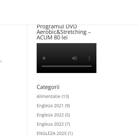
Program NOU +
Programul DVD
Aerobic&Stretching –
ACUM 80 lei
”
Categorii
Alimentatie
(13)
Engleza 2021
(9)
Engleza 2022
(5)
Engleza 2022
(7)
ENGLEZA 2025
(1)